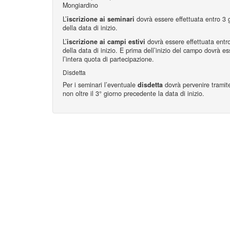
Mongiardino
L’
iscrizione ai seminari
dovrà essere effettuata entro 3 g
della data di inizio.
L’
iscrizione ai campi estivi
dovrà essere effettuata entro
della data di inizio. E prima dell’inizio del campo dovrà e
l’intera quota di partecipazione.
Disdetta
Per i seminari l’eventuale
disdetta
dovrà pervenire tramite
non oltre il 3° giorno precedente la data di inizio.