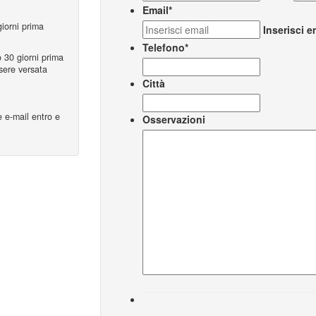
Email
*
iorni prima
Inserisci e
Telefono
*
 30 giorni prima
ssere versata
Città
 e-mail entro e
Osservazioni